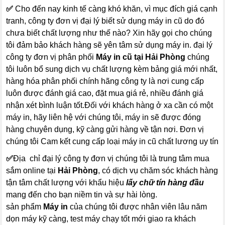
✅
Cho đến nay kinh tế càng khó khăn, vì mục đích giá cạnh
tranh, công ty đơn vị đại lý biết sử dụng máy in cũ do đó
chưa biết chất lượng như thế nào? Xin hãy gọi cho chúng
tôi đảm bảo khách hàng sẽ yên tâm sử dụng máy in. đại lý
công ty đơn vị phân phối
Máy in cũ tại Hải Phòng
chúng
tôi luôn bổ sung dịch vụ chất lượng kèm bảng giá mới nhất,
hàng hóa phân phối chính hãng công ty là nơi cung cấp
luôn được đánh giá cao, đặt mua giá rẻ, nhiều đánh giá
nhận xét bình luận tốt.Đối với khách hàng ở xa cần có một
máy in, hãy liên hệ với chúng tôi, máy in sẽ được đóng
hàng chuyên dụng, kỹ càng gửi hàng về tận nơi. Đơn vị
chúng tôi Cam kết cung cấp loại máy in cũ chất lương uy tín
✅
Địa chỉ đại lý công ty đơn vị chúng tôi là trung tâm mua
sắm online tại
Hải Phòng
, có dịch vụ chăm sóc khách hàng
tận tâm chất lượng với khẩu hiệu
lấy chữ tín hàng đầu
mang đến cho bạn niềm tin và sự hài lòng.
sản phẩm
Máy in
của chúng tôi được nhân viên lâu năm
dọn máy kỹ càng, test máy chạy tốt mới giao ra khách