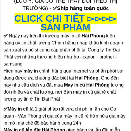
(LƯU Ý: GIÁ CÓ THỂ THAY ĐỔI THEO THỊ
TRƯỜNG) -
✅Ship hàng toàn quố
c
CLICK CHI TIẾT ▻▻▻▻
SẢN PHẨM
✅
Ngày nay trên thị trường máy in cũ
Hải Phòng
kiện
hàng uy tín chất lượng Chính hãng nhập khẩu kinh doanh
sản xuất và bỏ sỉ cung cấp phân phối tại Công ty Tin Đại
Phát với những thương hiệu như hp - canon - brother -
samsung
Hiện nay
máy in
chính hãng qua internet và phân phối sử
dụng được ưa chuộng đặc biệt tại
Hải Phòng
, Cho đến
nay nhu cầu dịch vụ đặt mua
Máy in cũ Hải Phòng
tương
đối nhiều và chất lượng, nơi Bán máy in cũ giá rẻ chất
lượng uy tín ở Tin Đại Phát
✅
Máy in cũ
là 1 giải pháp rất vừa chi phí in ấn cho Cơ
quan - Văn Phòng vì giá của máy in cũ rẻ hớn nửa giá máy
in mới mà chế độ bảo hành trong 24h
Máy in cũ lắp đăt Hải Phòng
giao hàng và lắp đặt miễn