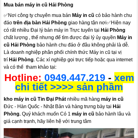
Mua bán máy in cũ Hải Phòng
✅Nơi công ty chuyên mua bán
Máy in cũ
có bảo hành chu
đáo
trên địa bàn Hải Phòng
giao hàng tận nơi✅Hiện nay
có rất nhiều Đại lý bán máy in Trực tuyến tại
Hải Phòng
chất lượng , thế nhưng để tìm được đại lý ủy quyền
Máy in
cũ Hải Phòng
bảo hành chu đáo ở đâu không phải là dễ.
Là doanh nghiệp phân phối chính thức Máy in cũ tại vị
trí
Hải Phòng
. Các xí nghiệp gọi trực tiếp hoặc qua internet
và có thể tham khảo tại:
Hotline:
0949.447.219
-
xem
chi tiết >>>> sản phầm
kho máy in cũ Tin Đại Phát
nhiều mã hàng
máy in cũ
Đức - Hàn Quốc - Nhật Bản và hàng trưng bày tại
Hải
Phòng.
Quý khách muốn Có 1
máy in cũ
bảo hành lâu và
giá cạnh trạnh, hãy liên hệ với trung tâm