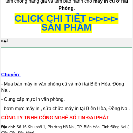
tem chống hàng giả và tem bảo hành cho
máy in cũ ở Hải
Phòng
.
CLICK CHI TIẾT ▻▻▻▻
SẢN PHẨM
п�ї
Chuyên:
- Mua bán máy in văn phòng cũ và mới tại Biên Hòa, Đồng
Nai.
- Cung cấp mực in văn phòng.
- bơm mực máy in , sữa chữa máy in tại Biên Hòa, Đồng Nai.
CÔNG TY TNHH CÔNG NGHỆ SỐ TIN ĐẠI PHÁT.
Địa chỉ:
Số 16 Khu phố 1, Phường Hố Nai, TP. Biên Hòa, Tỉnh Đồng Nai (
Gần Cầu Săn Máu)