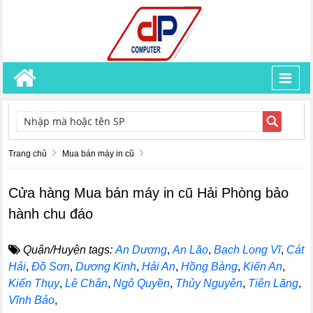
Toggl
navig
TÌM KIẾM
Trang chủ
Mua bán máy in cũ
Cửa hàng Mua bán máy in cũ Hải Phòng bảo
hành chu đáo
Quận/Huyện tags:
An Dương
,
An Lão
,
Bạch Long Vĩ
,
Cát
Hải
,
Đồ Sơn
,
Dương Kinh
,
Hải An
,
Hồng Bàng
,
Kiến An
,
Kiến Thụy
,
Lê Chân
,
Ngô Quyền
,
Thủy Nguyên
,
Tiên Lãng
,
Vĩnh Bảo
,