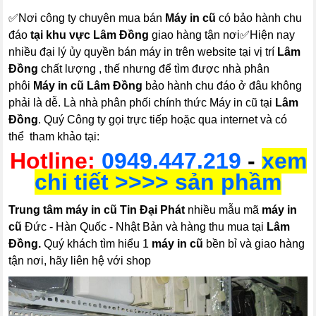
✅Nơi công ty chuyên mua bán
Máy in cũ
có bảo hành chu
đáo
tại khu vực Lâm Đồng
giao hàng tận nơi✅Hiện nay
nhiều đại lý ủy quyền bán máy in trên website tại vị trí
Lâm
Đồng
chất lượng , thế nhưng để tìm được nhà phân
phôi
Máy in cũ Lâm Đồng
bảo hành chu đáo ở đâu không
phải là dễ. Là nhà phân phối chính thức Máy in cũ tại
Lâm
Đồng
. Quý Công ty gọi trực tiếp hoặc qua internet và có
thể tham khảo tại:
Hotline:
0949.447.219
-
xem
chi tiết >>>> sản phầm
Trung tâm máy in cũ Tin Đại Phát
nhiều mẫu mã
máy in
cũ
Đức - Hàn Quốc - Nhật Bản và hàng thu mua tại
Lâm
Đồng.
Quý khách tìm hiểu 1
máy in cũ
bền bỉ và giao hàng
tận nơi, hãy liên hệ với shop