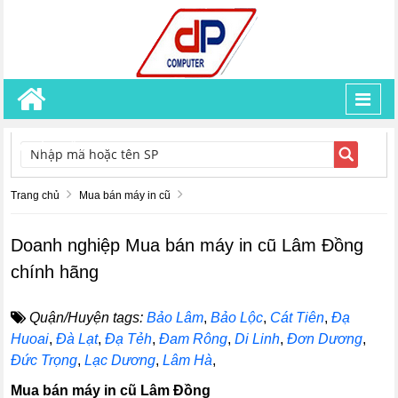
Toggl
navig
TÌM KIẾM
Trang chủ
Mua bán máy in cũ
Doanh nghiệp Mua bán máy in cũ Lâm Đồng
chính hãng
Quận/Huyện tags:
Bảo Lâm
,
Bảo Lộc
,
Cát Tiên
,
Đạ
Huoai
,
Đà Lạt
,
Đạ Tẻh
,
Đam Rông
,
Di Linh
,
Đơn Dương
,
Đức Trọng
,
Lạc Dương
,
Lâm Hà
,
Mua bán máy in cũ Lâm Đồng