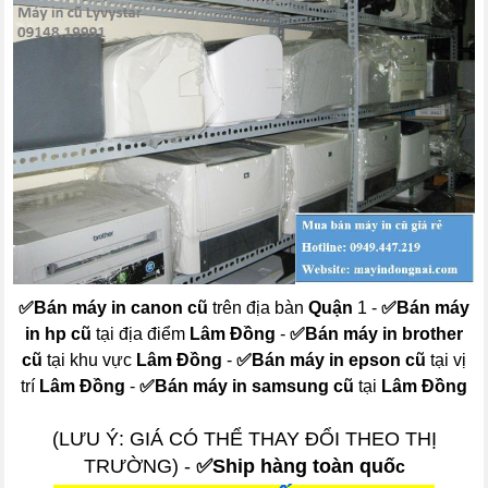
✅
Bán máy in canon cũ
trên địa bàn
Quận
1 -
✅
Bán máy
in hp cũ
tại địa điểm
Lâm Đồng
-
✅
Bán máy in brother
cũ
tại khu vực
Lâm Đồng
-
✅
Bán máy in epson cũ
tại vị
trí
Lâm Đồng
-
✅
Bán máy in samsung cũ
tại
Lâm Đồng
(LƯU Ý: GIÁ CÓ THỂ THAY ĐỔI THEO THỊ
TRƯỜNG) -
✅Ship hàng toàn quố
c