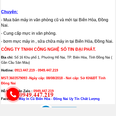
Chuyên:
- Mua bán máy in văn phòng cũ và mới tại Biên Hòa, Đồng
Nai.
- Cung cấp mực in văn phòng.
- bơm mực máy in , sữa chữa máy in tại Biên Hòa, Đồng Nai.
CÔNG TY TNHH CÔNG NGHỆ SỐ TIN ĐẠI PHÁT.
Địa chỉ:
Số 16 Khu phố 1, Phường Hố Nai, TP. Biên Hòa, Tỉnh Đồng Nai (
Gần Cầu Săn Máu)
Hotline:
0913.447.219 - 0949.447.219
MST:3603579093 -Ngày cấp: 08/08/2018 - Nơi cấp: Sở KH&ĐT Tỉnh
Đồng Nai
Hỗ trợ tư vấn Zalo :
0949.447.219
Facebook:
Máy In Cũ Biên Hòa - Đồng Nai Uy Tín Chất Lượng