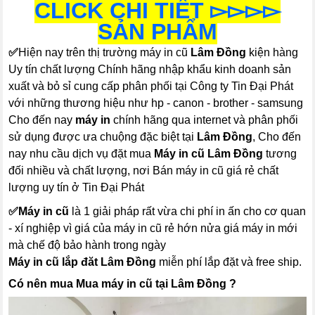
CLICK CHI TIẾT ▻▻▻▻
SẢN PHẨM
✅
Hiện nay trên thị trường máy in cũ
Lâm Đồng
kiện hàng
Uy tín chất lượng Chính hãng nhập khẩu kinh doanh sản
xuất và bỏ sỉ cung cấp phân phối tại Công ty Tin Đại Phát
với những thương hiệu như hp - canon - brother - samsung
Cho đến nay
máy in
chính hãng qua internet và phân phối
sử dụng được ưa chuộng đặc biệt tại
Lâm Đồng
, Cho đến
nay nhu cầu dịch vụ đặt mua
Máy in cũ Lâm Đồng
tương
đối nhiều và chất lượng, nơi Bán máy in cũ giá rẻ chất
lượng uy tín ở Tin Đại Phát
✅
Máy in cũ
là 1 giải pháp rất vừa chi phí in ấn cho cơ quan
- xí nghiệp vì giá của máy in cũ rẻ hớn nửa giá máy in mới
mà chế độ bảo hành trong ngày
Máy in cũ lắp đăt Lâm Đồng
miễn phí lắp đặt và free ship.
Có nên mua Mua máy in cũ tại Lâm Đồng ?