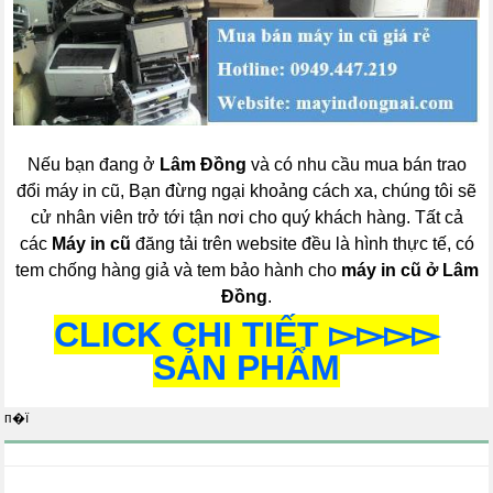
Nếu bạn đang ở
Lâm Đồng
và có nhu cầu mua bán trao
đổi máy in cũ, Bạn đừng ngại khoảng cách xa, chúng tôi sẽ
cử nhân viên trở tới tận nơi cho quý khách hàng. Tất cả
các
Máy in cũ
đăng tải trên website đều là hình thực tế, có
tem chống hàng giả và tem bảo hành cho
máy in cũ ở Lâm
Đồng
.
CLICK CHI TIẾT ▻▻▻▻
SẢN PHẨM
п�ї