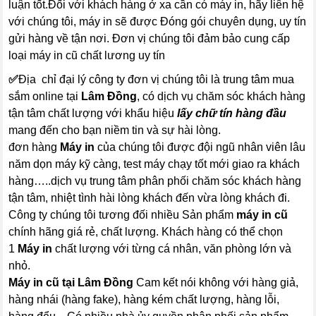
luận tốt.Đối với khách hàng ở xa cần có máy in, hãy liên hệ
với chúng tôi, máy in sẽ được Đóng gói chuyên dụng, uy tín
gửi hàng về tận nơi. Đơn vị chúng tôi đảm bảo cung cấp
loại máy in cũ chất lương uy tín
✅
Địa chỉ đại lý công ty đơn vị chúng tôi là trung tâm mua
sắm online tại
Lâm Đồng
, có dịch vụ chăm sóc khách hàng
tận tâm chất lượng với khẩu hiệu
lấy chữ tín hàng đầu
mang đến cho bạn niềm tin và sự hài lòng.
đơn hàng
Máy in
của chúng tôi được đội ngũ nhân viên lâu
năm dọn máy kỹ càng, test máy chạy tốt mới giao ra khách
hàng…..dịch vụ trung tâm phân phối chăm sóc khách hàng
tận tâm, nhiệt tình hài lòng khách đến vừa lòng khách đi.
Công ty chúng tôi tương đối nhiều Sản phẩm
máy in cũ
chính hãng giá rẻ, chất lượng. Khách hàng có thể chọn
1
Máy in
chất lượng với từng cá nhân, văn phòng lớn và
nhỏ.
Máy in cũ tại Lâm Đồng
Cam kết nói không với hàng giả,
hàng nhái (hàng fake), hàng kém chất lượng, hàng lỗi,