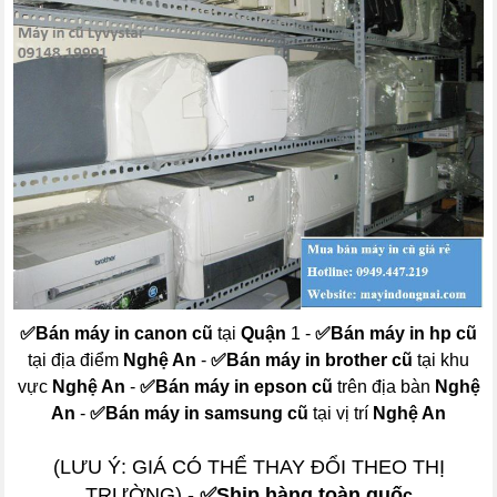
✅
Bán máy in canon cũ
tại
Quận
1 -
✅
Bán máy in hp cũ
tại địa điểm
Nghệ An
-
✅
Bán máy in brother cũ
tại khu
vực
Nghệ An
-
✅
Bán máy in epson cũ
trên địa bàn
Nghệ
An
-
✅
Bán máy in samsung cũ
tại vị trí
Nghệ An
(LƯU Ý: GIÁ CÓ THỂ THAY ĐỔI THEO THỊ
TRƯỜNG) -
✅Ship hàng toàn quố
c