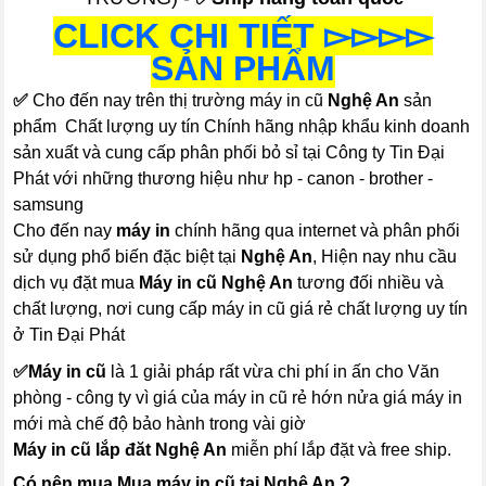
CLICK CHI TIẾT ▻▻▻▻
SẢN PHẨM
✅
Cho đến nay trên thị trường máy in cũ
Nghệ An
sản
phẩm Chất lượng uy tín Chính hãng nhập khẩu kinh doanh
sản xuất và cung cấp phân phối bỏ sỉ tại Công ty Tin Đại
Phát với những thương hiệu như hp - canon - brother -
samsung
Cho đến nay
máy in
chính hãng qua internet và phân phối
sử dụng phổ biến đặc biệt tại
Nghệ An
, Hiện nay nhu cầu
dịch vụ đặt mua
Máy in cũ Nghệ An
tương đối nhiều và
chất lượng, nơi cung cấp máy in cũ giá rẻ chất lượng uy tín
ở Tin Đại Phát
✅
Máy in cũ
là 1 giải pháp rất vừa chi phí in ấn cho Văn
phòng - công ty vì giá của máy in cũ rẻ hớn nửa giá máy in
mới mà chế độ bảo hành trong vài giờ
Máy in cũ lắp đăt Nghệ An
miễn phí lắp đặt và free ship.
Có nên mua Mua máy in cũ tại Nghệ An ?