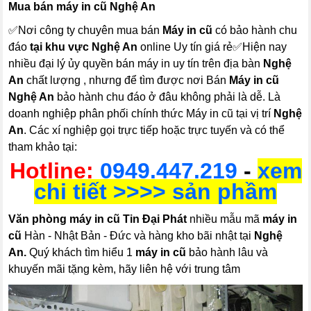
Mua bán máy in cũ Nghệ An
✅Nơi công ty chuyên mua bán
Máy in cũ
có bảo hành chu
đáo
tại khu vực Nghệ An
online Uy tín giá rẻ✅Hiện nay
nhiều đại lý ủy quyền bán máy in uy tín trên địa bàn
Nghệ
An
chất lượng , nhưng để tìm được nơi Bán
Máy in cũ
Nghệ An
bảo hành chu đáo ở đâu không phải là dễ. Là
doanh nghiệp phân phối chính thức Máy in cũ tại vị trí
Nghệ
An
. Các xí nghiệp gọi trực tiếp hoặc trực tuyến và có thể
tham khảo tại:
Hotline:
0949.447.219
-
xem
chi tiết >>>> sản phầm
Văn phòng máy in cũ Tin Đại Phát
nhiều mẫu mã
máy in
cũ
Hàn - Nhật Bản - Đức và hàng kho bãi nhật tại
Nghệ
An.
Quý khách tìm hiểu 1
máy in cũ
bảo hành lâu và
khuyến mãi tặng kèm, hãy liên hệ với trung tâm