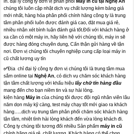
in. đại lý công ty đơn vị phân phối
Máy in cũ tại Nghệ An
chúng tôi luôn cập nhật dịch vụ chất lượng kèm bảng giá
mới nhất, hàng hóa phân phối chính hãng công ty là trung
tâm phân phối luôn được đánh giá cao, đặt mua giá rẻ,
nhiều nhận xét bình luận đánh giá tốt.Đối với khách hàng ở
xa cần có một máy in, hãy liên hệ với chúng tôi, máy in sẽ
được hàng đóng chuyên dụng, Cẩn thận gửi hàng về tận
nơi. Đơn vị chúng tôi chuyên nghiệp cung cấp loại máy in
cũ chất lương uy tín
✅
Địa chỉ đại lý công ty đơn vị chúng tôi là trung tâm mua
sắm online tại
Nghệ An
, có dịch vụ chăm sóc khách hàng
tận tâm chất lượng với khẩu hiệu
lấy chữ tín hàng đầu
mang đến cho bạn niềm tin và sự hài lòng.
kiện hàng
Máy in
của chúng tôi được đội ngũ nhân viên lâu
năm dọn máy kỹ càng, test máy chạy tốt mới giao ra khách
hàng…..dịch vụ trung tâm phân phối chăm sóc khách hàng
tận tâm, nhiệt tình hài lòng khách đến vừa lòng khách đi.
Công ty chúng tôi tương đối nhiều Sản phẩm
máy in cũ
chính hãng giá rẻ, chất lượng. Khách hàng có thể chọn