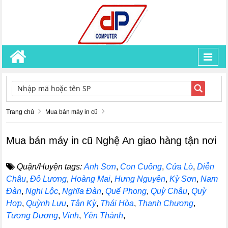
Toggl
navig
TÌM KIẾM
Trang chủ
Mua bán máy in cũ
Mua bán máy in cũ Nghệ An giao hàng tận nơi
Quận/Huyện tags:
Anh Sơn
,
Con Cuông
,
Cửa Lò
,
Diễn
Châu
,
Đô Lương
,
Hoàng Mai
,
Hưng Nguyên
,
Kỳ Sơn
,
Nam
Đàn
,
Nghi Lộc
,
Nghĩa Đàn
,
Quế Phong
,
Quỳ Châu
,
Quỳ
Hợp
,
Quỳnh Lưu
,
Tân Kỳ
,
Thái Hòa
,
Thanh Chương
,
Tương Dương
,
Vinh
,
Yên Thành
,