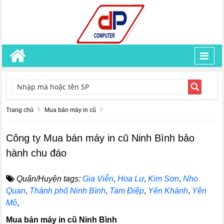
Toggl
navig
TÌM KIẾM
Trang chủ
Mua bán máy in cũ
Công ty Mua bán máy in cũ Ninh Bình bảo
hành chu đáo
Quận/Huyện tags:
Gia Viễn
,
Hoa Lư
,
Kim Sơn
,
Nho
Quan
,
Thành phố Ninh Bình
,
Tam Điệp
,
Yên Khánh
,
Yên
Mô
,
Mua bán máy in cũ Ninh Bình