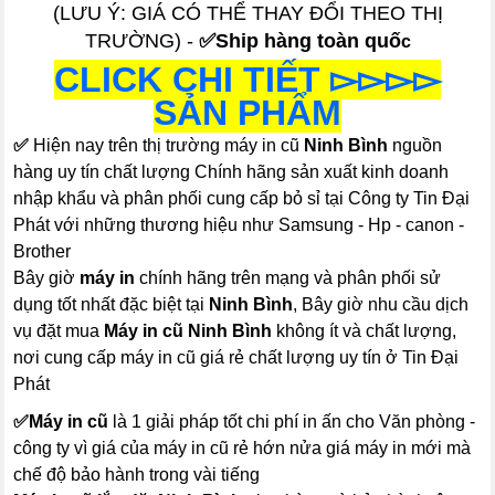
(LƯU Ý: GIÁ CÓ THỂ THAY ĐỔI THEO THỊ
TRƯỜNG) -
✅Ship hàng toàn quố
c
CLICK CHI TIẾT ▻▻▻▻
SẢN PHẨM
✅
Hiện nay trên thị trường máy in cũ
Ninh Bình
nguồn
hàng uy tín chất lượng Chính hãng sản xuất kinh doanh
nhập khẩu và phân phối cung cấp bỏ sỉ tại Công ty Tin Đại
Phát với những thương hiệu như Samsung - Hp - canon -
Brother
Bây giờ
máy in
chính hãng trên mạng và phân phối sử
dụng tốt nhất đặc biệt tại
Ninh Bình
, Bây giờ nhu cầu dịch
vụ đặt mua
Máy in cũ Ninh Bình
không ít và chất lượng,
nơi cung cấp máy in cũ giá rẻ chất lượng uy tín ở Tin Đại
Phát
✅
Máy in cũ
là 1 giải pháp tốt chi phí in ấn cho Văn phòng -
công ty vì giá của máy in cũ rẻ hớn nửa giá máy in mới mà
chế độ bảo hành trong vài tiếng