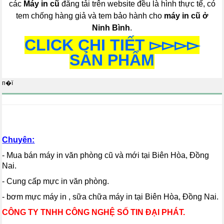
các
Máy in cũ
đăng tải trên website đều là hình thực tế, có
tem chống hàng giả và tem bảo hành cho
máy in cũ ở
Ninh Bình
.
CLICK CHI TIẾT ▻▻▻▻
SẢN PHẨM
п�ї
Chuyên:
- Mua bán máy in văn phòng cũ và mới tại Biên Hòa, Đồng
Nai.
- Cung cấp mực in văn phòng.
- bơm mực máy in , sữa chữa máy in tại Biên Hòa, Đồng Nai.
CÔNG TY TNHH CÔNG NGHỆ SỐ TIN ĐẠI PHÁT.