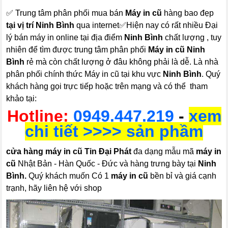
✅ Trung tâm phân phối mua bán
Máy in cũ
hàng bao đẹp
tại vị trí Ninh Bình
qua internet✅Hiện nay có rất nhiều Đại
lý bán máy in online tại địa điểm
Ninh Bình
chất lượng , tuy
nhiên để tìm được trung tâm phân phối
Máy in cũ Ninh
Bình
rẻ mà còn chất lượng ở đâu không phải là dễ. Là nhà
phân phối chính thức Máy in cũ tại khu vực
Ninh Bình
. Quý
khách hàng gọi trực tiếp hoặc trên mạng và có thể tham
khảo tại:
Hotline:
0949.447.219
-
xem
chi tiết >>>> sản phầm
cửa hàng máy in cũ Tin Đại Phát
đa dạng mẫu mã
máy in
cũ
Nhật Bản - Hàn Quốc - Đức và hàng trưng bày tại
Ninh
Bình.
Quý khách muốn Có 1
máy in cũ
bền bỉ và giá cạnh
trạnh, hãy liên hệ với shop