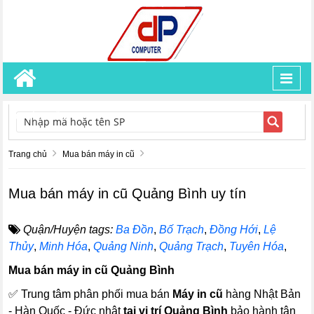
Toggl
navig
TÌM KIẾM
Trang chủ
Mua bán máy in cũ
Mua bán máy in cũ Quảng Bình uy tín
Quận/Huyện tags:
Ba Đồn
,
Bố Trạch
,
Đồng Hới
,
Lệ
Thủy
,
Minh Hóa
,
Quảng Ninh
,
Quảng Trạch
,
Tuyên Hóa
,
Mua bán máy in cũ Quảng Bình
✅ Trung tâm phân phối mua bán
Máy in cũ
hàng Nhật Bản
- Hàn Quốc - Đức nhật
tại vị trí Quảng Bình
bảo hành tận