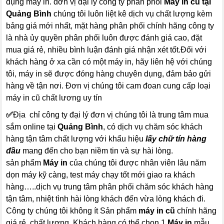
dụng máy in. đơn vị đại lý công ty phân phối
Máy in cũ tại
Quảng Bình
chúng tôi luôn liệt kê dịch vụ chất lượng kèm
bảng giá mới nhất, mặt hàng phân phối chính hãng công ty
là nhà ủy quyền phân phối luôn được đánh giá cao, đặt
mua giá rẻ, nhiều bình luận đánh giá nhận xét tốt.Đối với
khách hàng ở xa cần có một máy in, hãy liên hệ với chúng
tôi, máy in sẽ được đóng hàng chuyên dụng, đảm bảo gửi
hàng về tận nơi. Đơn vị chúng tôi cam đoan cung cấp loại
máy in cũ chất lương uy tín
✅
Địa chỉ công ty đại lý đơn vị chúng tôi là trung tâm mua
sắm online tại
Quảng Bình
, có dịch vụ chăm sóc khách
hàng tận tâm chất lượng với khẩu hiệu
lấy chữ tín hàng
đầu
mang đến cho bạn niềm tin và sự hài lòng.
sản phẩm
Máy in
của chúng tôi được nhân viên lâu năm
dọn máy kỹ càng, test máy chạy tốt mới giao ra khách
hàng…..dịch vụ trung tâm phân phối chăm sóc khách hàng
tận tâm, nhiệt tình hài lòng khách đến vừa lòng khách đi.
Công ty chúng tôi không ít Sản phẩm
máy in cũ
chính hãng
giá rẻ, chất lượng. Khách hàng có thể chọn 1
Máy in
mẫu