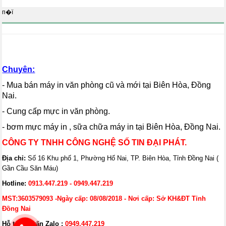
п�ї
Chuyên:
- Mua bán máy in văn phòng cũ và mới tại Biên Hòa, Đồng
Nai.
- Cung cấp mực in văn phòng.
- bơm mực máy in , sữa chữa máy in tại Biên Hòa, Đồng Nai.
CÔNG TY TNHH CÔNG NGHỆ SỐ TIN ĐẠI PHÁT.
Địa chỉ:
Số 16 Khu phố 1, Phường Hố Nai, TP. Biên Hòa, Tỉnh Đồng Nai (
Gần Cầu Săn Máu)
Hotline:
0913.447.219 - 0949.447.219
MST:3603579093 -Ngày cấp: 08/08/2018 - Nơi cấp: Sở KH&ĐT Tỉnh
Đồng Nai
Hỗ trợ tư vấn Zalo :
0949.447.219