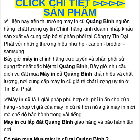
CLICK CHI TIẾT ▻▻▻▻
SẢN PHẨM
✅
Hiện nay trên thị trường máy in cũ
Quảng Bình
nguồn
hàng chất lượng uy tín Chính hãng kinh doanh nhập khẩu
sản xuất và cung cấp bỏ sỉ phân phối tại Công ty Tin Đại
Phát với những thương hiệu như hp - canon - brother -
samsung
Bây giờ
máy in
chính hãng trực tuyến và phân phối sử
dụng tốt nhất đặc biệt tại
Quảng Bình
, Bây giờ nhu cầu
dịch vụ đặt mua
Máy in cũ Quảng Bình
khá nhiều và chất
lượng, nơi cung cấp máy in cũ giá rẻ chất lượng uy tín ở
Tin Đại Phát
✅
Máy in cũ
là 1 giải pháp phù hợp chi phí in ấn cho cửa
hàng - shop vì giá của máy in cũ rẻ hớn nửa giá máy in mới
mà chế độ bảo hành trong vài tiếng
Máy in cũ lắp đăt Quảng Bình
giao hàng và bảo hành tận
nơi.
Có nên mua Mua máy in cũ tại Quảng Bình ?