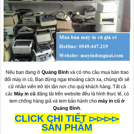
Nếu bạn đang ở
Quảng Bình
và có nhu cầu mua bán trao
đổi máy in cũ, Bạn đừng ngại khoảng cách xa, chúng tôi sẽ
cử nhân viên trở tới tận nơi cho quý khách hàng. Tất cả
các
Máy in cũ
đăng tải trên website đều là hình thực tế, có
tem chống hàng giả và tem bảo hành cho
máy in cũ ở
Quảng Bình
.
CLICK CHI TIẾT ▻▻▻▻
SẢN PHẨM