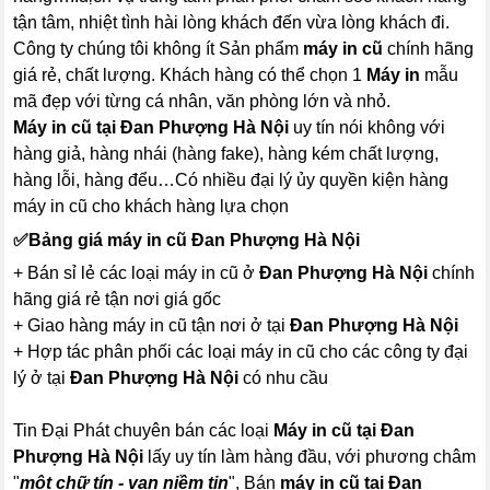
tận tâm, nhiệt tình hài lòng khách đến vừa lòng khách đi.
Công ty chúng tôi không ít Sản phẩm
máy in cũ
chính hãng
giá rẻ, chất lượng. Khách hàng có thể chọn 1
Máy in
mẫu
mã đẹp với từng cá nhân, văn phòng lớn và nhỏ.
Máy in cũ tại Đan Phượng Hà Nội
uy tín nói không với
hàng giả, hàng nhái (hàng fake), hàng kém chất lượng,
hàng lỗi, hàng đểu…Có nhiều đại lý ủy quyền kiện hàng
máy in cũ cho khách hàng lựa chọn
✅
Bảng giá máy in cũ Đan Phượng Hà Nội
+ Bán sỉ lẻ các loại máy in cũ ở
Đan Phượng Hà Nội
chính
hãng giá rẻ tận nơi giá gốc
+ Giao hàng máy in cũ tận nơi ở tại
Đan Phượng Hà Nội
+ Hợp tác phân phối các loại máy in cũ cho các công ty đại
lý ở tại
Đan Phượng Hà Nội
có nhu cầu
Tin Đại Phát chuyên bán các loại
Máy in cũ tại Đan
Phượng Hà Nội
lấy uy tín làm hàng đầu, với phương châm
"
một chữ tín - vạn niềm tin
", Bán
máy in cũ tại Đan