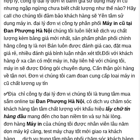
hợp lý, công ty đại lý đơn vị đánh giá sử dụng máy in cũ
nhưng ngập ngừng chưa biết chất lượng như thế nào? Hãy
call cho chúng tôi đảm bảo khách hàng sẽ Yên tâm sử
dụng máy in. đại lý đơn vị công ty phân phối
Máy in cũ tại
Đan Phượng Hà Nội
chúng tôi luôn liệt kê dịch vụ chất
lượng kèm bảng giá mới nhất, sản phẩm phân phối chính
hãng công ty là nơi Bán luôn được đánh giá cao, đặt mua
giá rẻ, nhiều đánh giá bình luận nhận xét tốt.Đối với khách
hàng ở xa cần có một máy in, hãy liên hệ với chúng tôi,
máy in sẽ được Đóng gói chuyên dụng, Cẩn thận gửi hàng
về tận nơi. Đơn vị chúng tôi cam đoan cung cấp loại máy in
cũ chất lương uy tín
✅
Địa chỉ công ty đại lý đơn vị chúng tôi là trung tâm mua
sắm online tại
Đan Phượng Hà Nội
, có dịch vụ chăm sóc
khách hàng tận tâm chất lượng với khẩu hiệu
lấy chữ tín
hàng đầu
mang đến cho bạn niềm tin và sự hài lòng.
đơn hàng
Máy in
của chúng tôi được nhân viên lâu năm
dọn máy kỹ càng, test máy chạy tốt mới giao ra khách
hàng…..dịch vụ trung tâm phân phối chăm sóc khách hàng