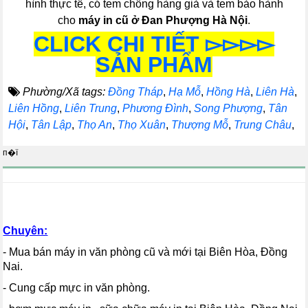
hình thực tế, có tem chống hàng giả và tem bảo hành
cho
máy in cũ ở Đan Phượng Hà Nội
.
CLICK CHI TIẾT ▻▻▻▻
SẢN PHẨM
Phường/Xã tags:
Đồng Tháp
,
Hạ Mỗ
,
Hồng Hà
,
Liên Hà
,
Liên Hồng
,
Liên Trung
,
Phương Đình
,
Song Phượng
,
Tân
Hội
,
Tân Lập
,
Thọ An
,
Thọ Xuân
,
Thượng Mỗ
,
Trung Châu
,
п�ї
Chuyên:
- Mua bán máy in văn phòng cũ và mới tại Biên Hòa, Đồng
Nai.
- Cung cấp mực in văn phòng.