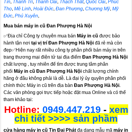
Tín
,
Thanh Trì
,
Thanh Oai
,
Thạch Thất
,
Quốc Oai
,
Phúc
Thọ
,
Mê Linh
,
Hoài Đức
,
Đan Phượng
,
Chương Mỹ
,
Mỹ
Đức
,
Phú Xuyên
,
Mua bán máy in cũ Đan Phượng Hà Nội
✅Địa chỉ Công ty chuyên mua bán
Máy in cũ
được bảo
hành tận nơi
tại vị trí Đan Phượng Hà Nội
đã rẻ mà còn
đẹp✅Hiện nay rất nhiều công ty phân phối bán máy in trên
trang thương mại điện tử tại địa điểm
Đan Phượng Hà Nội
chất lượng , tuy nhiên để tìm được trung tâm phân
phối
Máy in cũ Đan Phượng Hà Nội
chất lượng chính
hãng ở đâu không phải là dễ. Là đại lý ủy quyền phân phối
chính thức Máy in cũ trên địa bàn
Đan Phượng Hà Nội
.
Các văn phòng gọi trực tiếp hoặc đặt mua Online và có thể
tham khảo tại:
Hotline:
0949.447.219
-
xem
chi tiết >>>> sản phầm
cửa hàng máy in cũ Tin Đại Phát
đa dạng mẫu mã
máy in