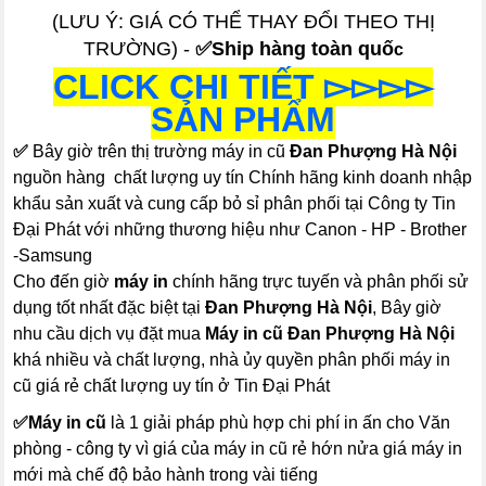
(LƯU Ý: GIÁ CÓ THỂ THAY ĐỔI THEO THỊ
TRƯỜNG) -
✅Ship hàng toàn quố
c
CLICK CHI TIẾT ▻▻▻▻
SẢN PHẨM
✅
Bây giờ trên thị trường máy in cũ
Đan Phượng Hà Nội
nguồn hàng chất lượng uy tín Chính hãng kinh doanh nhập
khẩu sản xuất và cung cấp bỏ sỉ phân phối tại Công ty Tin
Đại Phát với những thương hiệu như Canon - HP - Brother
-Samsung
Cho đến giờ
máy in
chính hãng trực tuyến và phân phối sử
dụng tốt nhất đặc biệt tại
Đan Phượng Hà Nội
, Bây giờ
nhu cầu dịch vụ đặt mua
Máy in cũ Đan Phượng Hà Nội
khá nhiều và chất lượng, nhà ủy quyền phân phối máy in
cũ giá rẻ chất lượng uy tín ở Tin Đại Phát
✅
Máy in cũ
là 1 giải pháp phù hợp chi phí in ấn cho Văn
phòng - công ty vì giá của máy in cũ rẻ hớn nửa giá máy in
mới mà chế độ bảo hành trong vài tiếng