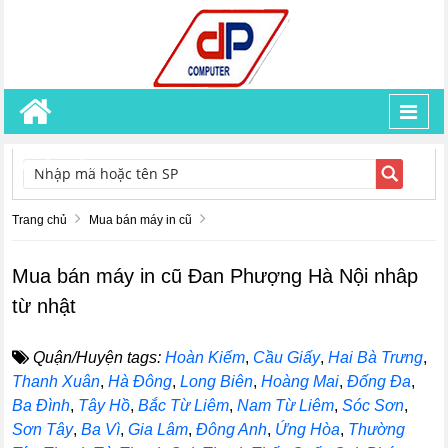
Toggl
navig
TÌM KIẾM
Trang chủ
Mua bán máy in cũ
Mua bán máy in cũ Đan Phượng Hà Nội nhâp
từ nhật
Quận/Huyện tags:
Hoàn Kiếm
,
Cầu Giấy
,
Hai Bà Trưng
,
Thanh Xuân
,
Hà Đông
,
Long Biên
,
Hoàng Mai
,
Đống Đa
,
Ba Đình
,
Tây Hồ
,
Bắc Từ Liêm
,
Nam Từ Liêm
,
Sóc Sơn
,
Sơn Tây
,
Ba Vì
,
Gia Lâm
,
Đông Anh
,
Ứng Hòa
,
Thường