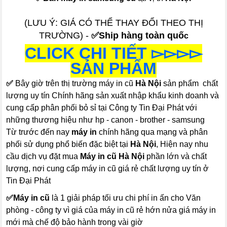
(LƯU Ý: GIÁ CÓ THỂ THAY ĐỔI THEO THỊ
TRƯỜNG) -
✅Ship hàng toàn quố
c
CLICK CHI TIẾT ▻▻▻▻
SẢN PHẨM
✅
Bây giờ trên thị trường máy in cũ
Hà Nội
sản phẩm chất
lượng uy tín Chính hãng sản xuất nhập khẩu kinh doanh và
cung cấp phân phối bỏ sỉ tại Công ty Tin Đại Phát với
những thương hiệu như hp - canon - brother - samsung
Từ trước đến nay
máy in
chính hãng qua mạng và phân
phối sử dụng phổ biến đặc biệt tại
Hà Nội
, Hiện nay nhu
cầu dịch vụ đặt mua
Máy in cũ Hà Nội
phần lớn và chất
lượng, nơi cung cấp máy in cũ giá rẻ chất lượng uy tín ở
Tin Đại Phát
✅
Máy in cũ
là 1 giải pháp tối ưu chi phí in ấn cho Văn
phòng - công ty vì giá của máy in cũ rẻ hớn nửa giá máy in
mới mà chế độ bảo hành trong vài giờ