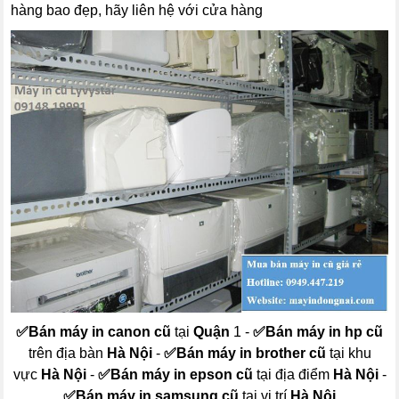
hàng bao đẹp, hãy liên hệ với cửa hàng
✅
Bán máy in canon cũ
tại
Quận
1 -
✅
Bán máy in hp cũ
trên địa bàn
Hà Nội
-
✅
Bán máy in brother cũ
tại khu
vực
Hà Nội
-
✅
Bán máy in epson cũ
tại địa điểm
Hà Nội
-
✅
Bán máy in samsung cũ
tại vị trí
Hà Nội