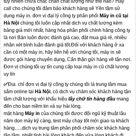
tuy nhiên chưa chắc chắn chất lượng như thế nào? Hãy
call cho chúng tôi đảm bảo khách hàng sẽ Yên tâm sử
dụng máy in. đơn vị đại lý công ty phân phối
Máy in cũ tại
Hà Nội
chúng tôi luôn cập nhật dịch vụ chất lượng kèm
bảng giá mới nhất, hàng hóa phân phối chính hãng công ty
là nơi Bán luôn được đánh giá cao, đặt mua giá rẻ, nhiều
nhận xét bình luận đánh giá tốt.Đối với khách hàng ở xa
cần có một máy in, hãy liên hệ với chúng tôi, máy in sẽ
được gói hàng chuyên dụng, Cẩn thận gửi hàng về tận nơi.
Đơn vị chúng tôi uy tín cung cấp loại máy in cũ chất lương
uy tín
✅
Địa chỉ đơn vị đại lý công ty chúng tôi là trung tâm mua
sắm online tại
Hà Nội
, có dịch vụ chăm sóc khách hàng tận
tâm chất lượng với khẩu hiệu
lấy chữ tín hàng đầu
mang
đến cho bạn niềm tin và sự hài lòng.
mặt hàng
Máy in
của chúng tôi được đội ngũ kỹ thuật lâu
năm dọn máy kỹ càng, test máy chạy tốt mới giao ra khách
hàng…..dịch vụ trung tâm phân phối chăm sóc khách hàng
tận tâm, nhiệt tình hài lòng khách đến vừa lòng khách đi.