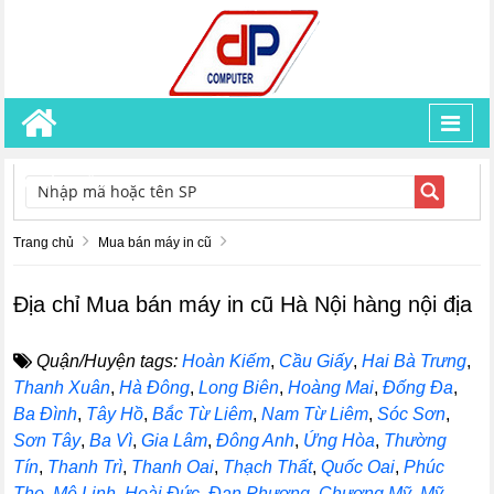
Toggl
navig
TÌM KIẾM
Trang chủ
Mua bán máy in cũ
Địa chỉ Mua bán máy in cũ Hà Nội hàng nội địa
Quận/Huyện tags:
Hoàn Kiếm
,
Cầu Giấy
,
Hai Bà Trưng
,
Thanh Xuân
,
Hà Đông
,
Long Biên
,
Hoàng Mai
,
Đống Đa
,
Ba Đình
,
Tây Hồ
,
Bắc Từ Liêm
,
Nam Từ Liêm
,
Sóc Sơn
,
Sơn Tây
,
Ba Vì
,
Gia Lâm
,
Đông Anh
,
Ứng Hòa
,
Thường
Tín
,
Thanh Trì
,
Thanh Oai
,
Thạch Thất
,
Quốc Oai
,
Phúc
Thọ
,
Mê Linh
,
Hoài Đức
,
Đan Phượng
,
Chương Mỹ
,
Mỹ