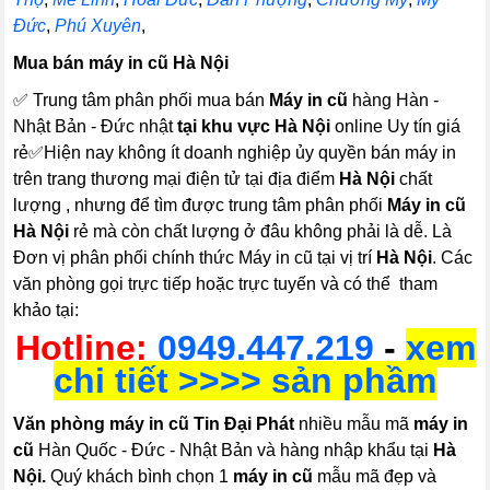
Đức
,
Phú Xuyên
,
Mua bán máy in cũ Hà Nội
✅ Trung tâm phân phối mua bán
Máy in cũ
hàng Hàn -
Nhật Bản - Đức nhật
tại khu vực Hà Nội
online Uy tín giá
rẻ✅Hiện nay không ít doanh nghiệp ủy quyền bán máy in
trên trang thương mại điện tử tại địa điểm
Hà Nội
chất
lượng , nhưng để tìm được trung tâm phân phối
Máy in cũ
Hà Nội
rẻ mà còn chất lượng ở đâu không phải là dễ. Là
Đơn vị phân phối chính thức Máy in cũ tại vị trí
Hà Nội
. Các
văn phòng gọi trực tiếp hoặc trực tuyến và có thể tham
khảo tại:
Hotline:
0949.447.219
-
xem
chi tiết >>>> sản phầm
Văn phòng máy in cũ Tin Đại Phát
nhiều mẫu mã
máy in
cũ
Hàn Quốc - Đức - Nhật Bản và hàng nhập khẩu tại
Hà
Nội.
Quý khách bình chọn 1
máy in cũ
mẫu mã đẹp và