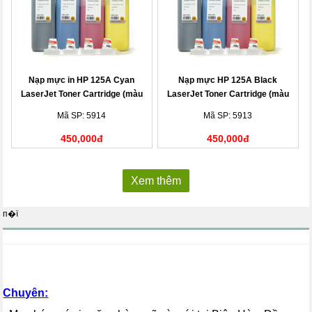
Nạp mực in HP 125A Cyan
Nạp mực HP 125A Black
LaserJet Toner Cartridge (màu
LaserJet Toner Cartridge (màu
xanh)
đen)
Mã SP: 5914
Mã SP: 5913
450,000đ
450,000đ
Xem thêm
п�ї
Chuyên: