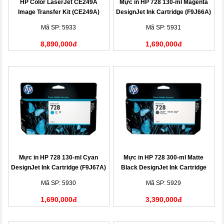
HP Color LaserJet CE249A
Mực in HP 728 130-ml Magenta
Image Transfer Kit (CE249A)
DesignJet Ink Cartridge (F9J66A)
Mã SP: 5933
Mã SP: 5931
8,890,000đ
1,690,000đ
Mực in HP 728 130-ml Cyan
Mực in HP 728 300-ml Matte
DesignJet Ink Cartridge (F9J67A)
Black DesignJet Ink Cartridge
(F9J68A)
Mã SP: 5930
Mã SP: 5929
1,690,000đ
3,390,000đ