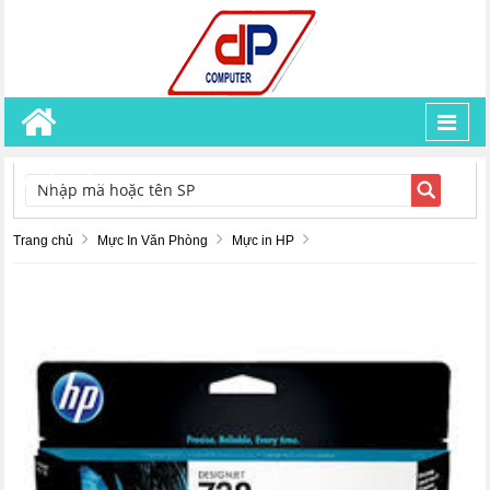
Toggl
navig
TÌM KIẾM
Trang chủ
Mực In Văn Phòng
Mực in HP