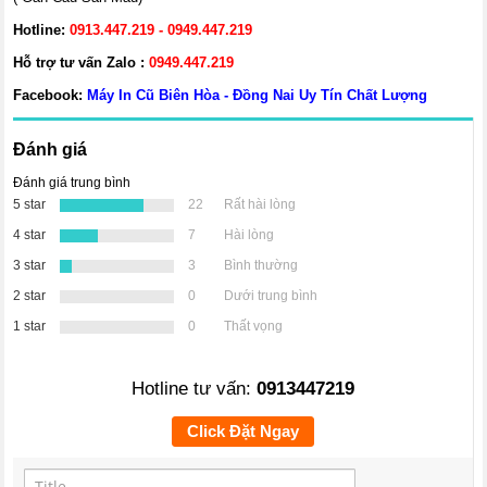
Hotline:
0913.447.219 - 0949.447.219
Hỗ trợ tư vấn Zalo :
0949.447.219
Facebook:
Máy In Cũ Biên Hòa - Đồng Nai Uy Tín Chất Lượng
Đánh giá
Đánh giá trung bình
5 star
22
Rất hài lòng
4 star
7
Hài lòng
3 star
3
Bình thường
2 star
0
Dưới trung bình
1 star
0
Thất vọng
Hotline tư vấn:
0913447219
Click Đặt Ngay